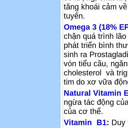
tăng khoái cảm về 
tuyến.
Omega 3 (18% E
chặn quá trình lão
phát triển bình t
sinh ra Prostagla
vón tiểu cầu, ngă
cholesterol và tr
tim do xơ vữa độ
Natural Vitamin 
ngừa tác động của
của cơ thể.
Vitamin B1:
Duy 