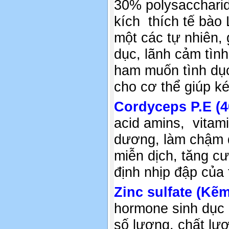
30% polysacchari
kích thích tế bào
một các tự nhiên,
dục, lãnh cảm tình
ham muốn tình dục
cho cơ thể giúp ké
Cordyceps P.E (
acid amins, vitami
dương, làm chậm q
miễn dịch, tăng c
định nhịp đập của 
Zinc sulfate (Kẽ
hormone sinh dục 
số lượng, chất lư