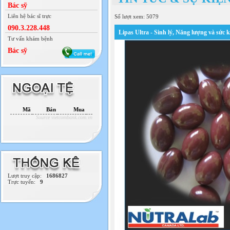
Bác sỹ
Liên hệ bác sĩ trực
Số lượt xem: 5079
090.3.228.448
Lipas Ultra - Sinh lý, Năng lượng và sức
Tư vấn khám bệnh
Bác sỹ
Mã
Bán
Mua
Source vietcombank.com.vn
Lượt truy cập:
1686827
Trực tuyến:
9