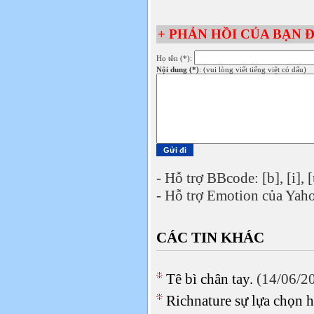
+ PHẢN HỒI CỦA BẠN Đ
Họ tên (*):
Nội dung (*)
: (vui lòng viết tiếng việt có dấu)
- Hỗ trợ BBcode: [b], [i], [
- Hỗ trợ Emotion của Yaho
CÁC TIN KHÁC
Tê bì chân tay.
(14/06/2
Richnature sự lựa chọn 