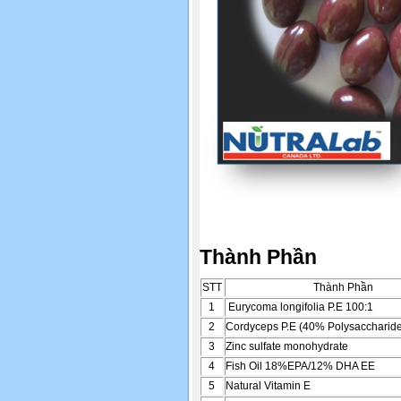
Thành Phần
STT
Thành Phần
1
Eurycoma longifolia P.E 100:1
2
Cordyceps P.E (40% Polysaccharid
3
Zinc sulfate monohydrate
4
Fish Oil 18%EPA/12% DHA EE
5
Natural Vitamin E