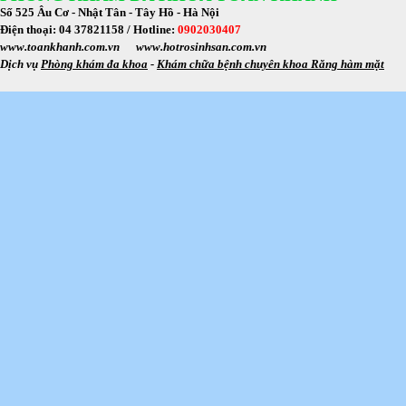
Số 525 Âu Cơ - Nhật Tân - Tây Hồ - Hà Nội
Điện thoại: 04 37821158 /
Hotline:
0902030407
www.toankhanh.com.vn
www.hotrosinhsan.com.vn
Dịch vụ
Phòng khám đa khoa
-
Khám chữa bệnh chuyên khoa Răng hàm mặt