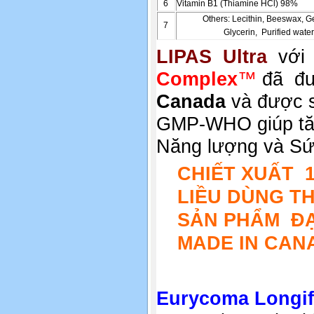
6
Vitamin B1 (Thiamine HCl) 98%
Others: Lecithin, Beeswax, Ge
7
Glycerin, Purified wate
LIPAS Ultra
với 
Complex
™
đã đ
Canada
và được 
GMP-WHO giúp tă
Năng lượng và Sứ
CHIẾT XUẤT 
LIỀU DÙNG TH
SẢN PHẨM ĐẠ
MADE IN
CAN
Eurycoma Longifo