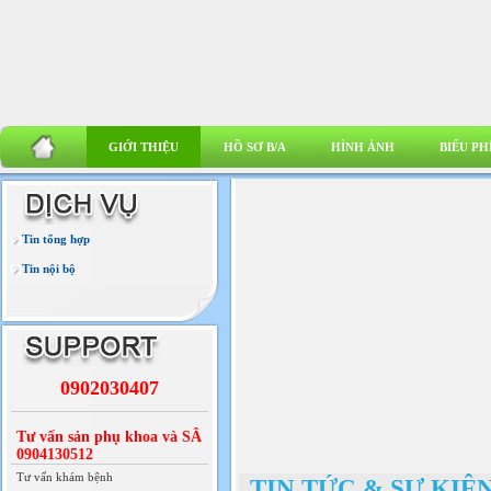
GIỚI THIỆU
HỒ SƠ B/A
HÌNH ẢNH
BIỂU PH
Tin tổng hợp
Tin nội bộ
0902030407
Tư vấn sản phụ khoa và SÂ
0904130512
Tư vấn khám bệnh
TIN TỨC & SỰ KIỆ