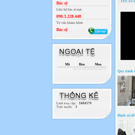
TIN TỨ
Bác sỹ
Liên hệ bác sĩ trực
090.3.228.448
Tư vấn khám bệnh
Bác sỹ
Mã
Bán
Mua
Source vietcombank.com.vn
Quy trình 
Lượt truy cập:
1684579
Trực tuyến:
3
Bệnh trĩ d