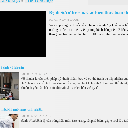
»
C & SỰ KIỆN
TIN TỔNG HỢP
Bệnh Sởi ở trẻ em. Các kiến thức toàn d
Gửi lúc 17:00' 19/04/2014
Vaccin phòng bệnh sởi rất có hiệu quả, nhưng khả năng bả
những nước thực hiện việc phòng bệnh bằng tiêm 2 liều va
tháng và nhắc lại liều hai lúc 16-18 tháng) thì mới có khả 
vệ sinh vô khuẩn
Gửi lúc 17:09' 15/03/2013
Vô khuẩn là các biện pháp kỹ thuật nhằm bảo vệ cơ thể tránh sự lây nhiễm củ
chữa bệnh đòi hỏi tính vô khuẩn rất cao, đặc biệt là khi thực hiện các thủ thu
khuẩn là yêu cầu bắt buộc đối với tất cả các nhân viên y tế.
ễ mắc khi ngồi máy tính nhiều
Gửi lúc 15:32' 12/04/2012
Bệnh trĩ là bệnh lý của vùng hậu môn trực tràng, rất phổ biến, gặp ở mọi lứa t