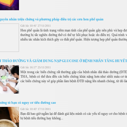
guyên nhân triệu chứng và phương pháp điều trị các cơn hen phế quản
Gửi lúc 10:41' 27/11/2011
Hen phế quản là tình trạng viêm mạn tính của phế quản gây nên phù và hẹp đườn
thường bị tắc nghẽn đường thở có thể tự hồi phục hoặc do điều trị. Quá trình
nhiều tác nhân kích thích gây co thắt phế quản. Hiện tượng hẹp phế quản thường
ÁI THÁO ĐƯỜNG VÀ GIẢM DUNG NẠP GLUCOSE Ở BỆNH NHÂN TĂNG HUYẾT
Gửi lúc 16:17' 25/11/2011
Một trong các biến chứng rất thường gặp của bệnh nhân đái tháo đường (ÐTÐ
THA, bệnh có thể đưa đến các biến chứng khác nặng hơn như nhồi máu cơ ti
các biến chứng này sẽ góp phần làm bệnh ÐTÐ nặng lên nhanh chóng, từ đó làm
hứng tỏ bạn có nguy cơ tiểu đường cao
Gửi lúc 10:43' 17/11/2011
Bạn đã bao giờ ngẫm lại để đánh giá liệu mình có các yếu tố nguy cơ cho bệnh
bị bệnh tiểu đường hay không...