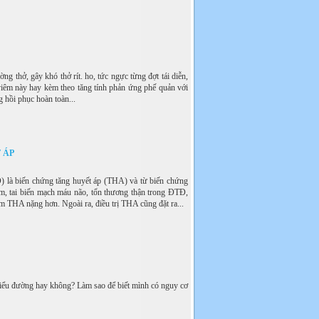
g thở, gây khó thở rít. ho, tức ngực từng đợt tái diễn,
 viêm này hay kèm theo tăng tính phản ứng phế quản với
 hồi phục hoàn toàn...
 ÁP
) là biến chứng tăng huyết áp (THA) và từ biến chứng
m, tai biến mạch máu não, tổn thương thận trong ÐTÐ,
 THA nặng hơn. Ngoài ra, điều trị THA cũng đặt ra...
 tiểu đường hay không? Làm sao để biết mình có nguy cơ