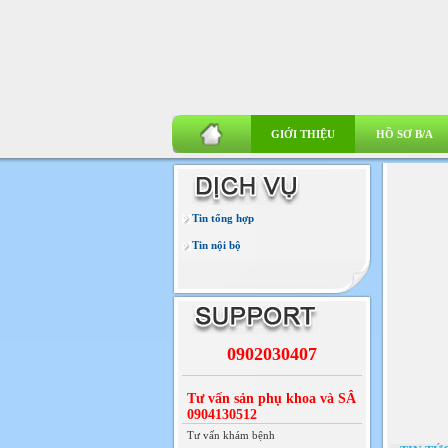
GIỚI THIỆU
HỒ SƠ B/A
Tin tổng hợp
Tin nội bộ
0902030407
Tư vấn sản phụ khoa và SÂ
0904130512
Tư vấn khám bệnh