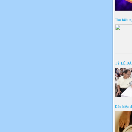
Tìm hiểu n
TỶ LỆ Đ
Dấu hiệu c