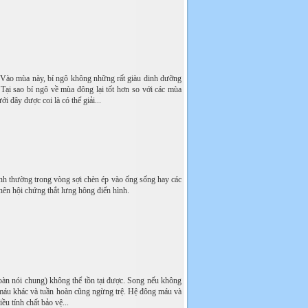
. Vào mùa này, bí ngô không những rất giàu dinh dưỡng
 Tại sao bí ngô về mùa đông lại tốt hơn so với các mùa
i đây được coi là có thể giải...
 bình thường trong vòng sợi chèn ép vào ống sống hay các
nên hội chứng thắt lưng hông điển hình.
oàn nói chung) không thể tồn tại được. Song nếu không
 máu khác và tuần hoàn cũng ngừng trệ. Hệ đông máu và
ều tính chất bảo vệ...