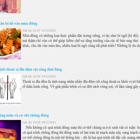
n ăn bí đỏ vào mùa đông
Gửi lúc 15:47' 15/12/2011
Mùa đông có những loại thực phẩm đặc trưng riêng, ví dụ như bí ngô (bí đỏ)
mà thậm chí còn có thể giúp kiềm chế sự tăng trưởng của các tế bào ung thư.
khác, cho dù vào mùa thu, nhiều loại bí ngô cũng rất phát triển? Những lý do dướ
nh thoát vị đĩa đệm cột sống thắt lưng
Gửi lúc 10:59' 14/12/2011
Thoát vị đĩa đệm là tình trạng nhân nhầy đĩa đệm cột sống thoát ra khỏi vị trí
rễ thần kinh sống. Về giải phẫu bệnh có sự đứt rách vòng sợi, về lâm sàng gây 
ông máu và cơ chế chống đông
Gửi lúc 16:59' 29/11/2011
Nếu không có quá trình đông máu thì cơ thể chúng ta (và sinh vật có tuần h
có quá trình chống đông thì đông máu sẽ lan tràn từ mạch máu này sang mạch
cơ chế chống đông là một hệ thống kín – đó là hai quá trình rất đặc sắc mang nhi