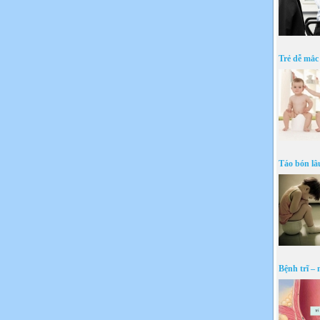
Trẻ dễ mắc 
Táo bón lâ
Bệnh trĩ –