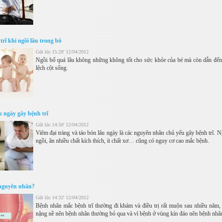
trĩ khi ngồi lâu trong bô
Gửi lúc 15:28' 12/04/2012
Ngồi bố quá lâu không những không tốt cho sức khỏe của bé mà còn dẫn đến
lệch cột sống.
u ngày gây bệnh trĩ
Gửi lúc 14:50' 12/04/2012
Viêm đại tràng và táo bón lâu ngày là các nguyên nhân chủ yếu gây bệnh trĩ. 
ngồi, ăn nhiều chất kích thích, ít chất xơ… cũng có nguy cơ cao mắc bệnh.
 nguyên nhân?
Gửi lúc 14:32' 12/04/2012
Bệnh nhân mắc bệnh trĩ thường đi khám và điều trị rất muộn sau nhiều năm
nặng nề nên bệnh nhân thường bỏ qua và vì bệnh ở vùng kín đáo nên bệnh nhân