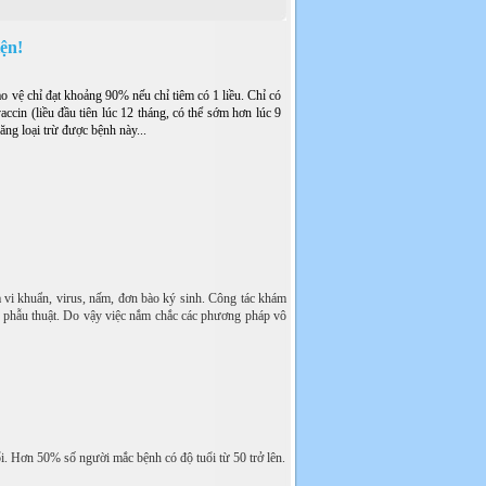
iện!
o vệ chỉ đạt khoảng 90% nếu chỉ tiêm có 1 liều. Chỉ có
ccin (liều đầu tiên lúc 12 tháng, có thể sớm hơn lúc 9
năng loại trừ được bệnh này...
a vi khuẩn, virus, nấm, đơn bào ký sinh. Công tác khám
ật, phẫu thuật. Do vậy việc nắm chắc các phương pháp vô
uổi. Hơn 50% số người mắc bệnh có độ tuổi từ 50 trở lên.