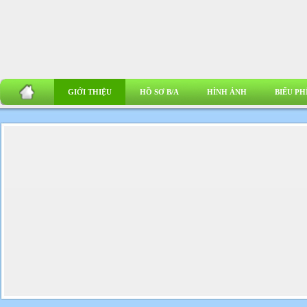
GIỚI THIỆU
HỒ SƠ B/A
HÌNH ẢNH
BIỂU PH