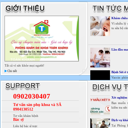
Khám chữa r
Vì nhiều lý
tu sửa bộ ră
Lần đầu man
Tất cả vì sức khỏe mọi người!
Chi tiết
Bệnh Sởi ở 
Vaccin phòn
bảo vệ chỉ 
Xem tiếp
0902030407
Xét nghiệm 
Bạn muốn t
Tư vấn sản phụ khoa và SÂ
kiểm tra sức
0904130512
Tư vấn khám bệnh
Bác sỹ
Dịch vụ khá
Tại Phòng k
Liên hệ bác sĩ trực