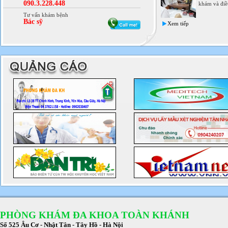
090.3.228.448
khám và điều
Tư vấn khám bệnh
Bác sỹ
Xem tiếp
PHÒNG KHÁM ĐA KHOA TOÀN KHÁNH
Số 525 Âu Cơ - Nhật Tân - Tây Hồ - Hà Nội