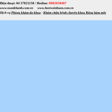
Điện thoại: 04 37821158 /
Hotline:
0902030407
www.toankhanh.com.vn
www.hotrosinhsan.com.vn
Dịch vụ
Phòng khám đa khoa
-
Khám chữa bệnh chuyên khoa Răng hàm mặt